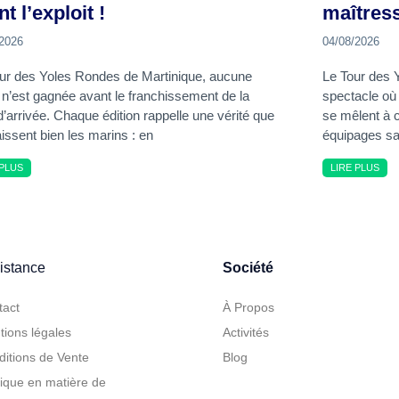
t l’exploit !
maîtress
/2026
04/08/2026
ur des Yoles Rondes de Martinique, aucune
Le Tour des 
 n’est gagnée avant le franchissement de la
spectacle où 
d’arrivée. Chaque édition rappelle une vérité que
se mêlent à 
issent bien les marins : en
équipages sa
 PLUS
LIRE PLUS
istance
Société
tact
À Propos
ions légales
Activités
itions de Vente
Blog
tique en matière de