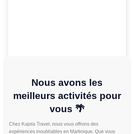
Anses d’Arlet
Nous avons les
27,00
€
meilleurs activités
pour
vous 🌴
Chez Kajola Travel, nous vous offrons des
expériences inoubliables en Martinique. Que vous