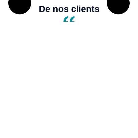
De nos clients
Nous avons été conseillé par Kajola pour nos activités
et n'avons pas été déçu. Les activités proposées sont
au top et garanties. Merci pour les conseils
Voir plus
Patricia